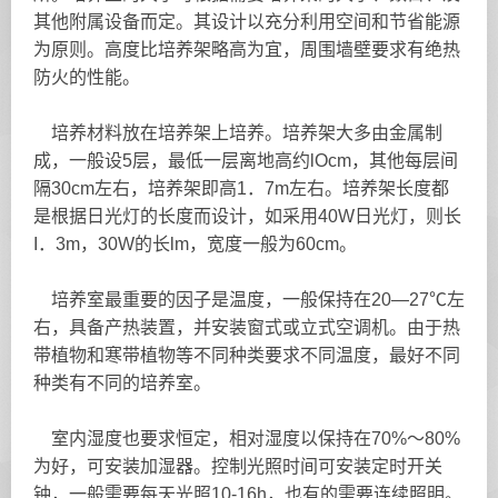
其他附属设备而定。其设计以充分利用空间和节省能源
为原则。高度比培养架略高为宜，周围墙壁要求有绝热
防火的性能。
培养材料放在培养架上培养。培养架大多由金属制
成，一般设5层，最低一层离地高约lOcm，其他每层间
隔30cm左右，培养架即高1．7m左右。培养架长度都
是根据日光灯的长度而设计，如采用40W日光灯，则长
I．3m，30W的长lm，宽度一般为60cm。
培养室最重要的因子是温度，一般保持在20—27℃左
右，具备产热装置，并安装窗式或立式空调机。由于热
带植物和寒带植物等不同种类要求不同温度，最好不同
种类有不同的培养室。
室内湿度也要求恒定，相对湿度以保持在70%～80%
为好，可安装加湿器。控制光照时间可安装定时开关
钟，一般需要每天光照10-16h，也有的需要连续照明。