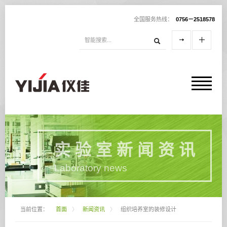
全国服务热线：
0756－2518578
实 验 室 新 闻 资 讯
Laboratory news
当前位置：
首面
〉
新闻资讯
〉
组织培养室的装修设计