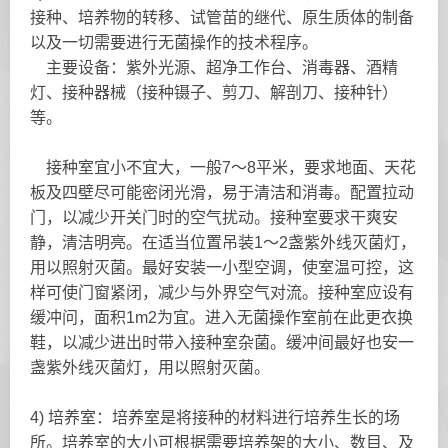
接种、培养物的转移、试管苗的继代、原生质体的制备
以及一切需要进行无菌操作的技术程序。
主要设备：紫外光源、超净工作台、消毒器、酒精
灯、接种器械（接种镊子、剪刀、解剖刀、接种针）
等。
接种室宜小不宜大，一般7～8平米，要求地面、天花
板及四壁尽可能密闭光滑，易于清洁和消毒。配置拉动
门，以减少开关门时的空气扰动。接种室要求干爽安
静，清洁明亮。在适当位置吊装1～2盏紫外线灭菌灯，
用以照射灭菌。最好安装一小型空调，使室温可控，这
样可使门窗紧闭，减少与外界空气对流。接种室应设有
缓冲问，面积1m2为宜。进入无菌操作室前在此更衣换
鞋，以减少进出时带入接种室杂菌。缓冲间最好也安一
盏紫外线灭菌灯，用以照射灭菌。
4) 培养室：培养室是将接种的材料进行培养生长的场
所。培养室的大小可根据需要培养架的大小、数目、及