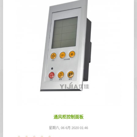
通风柜控制面板
星期六, 06 6月 2020 01:46