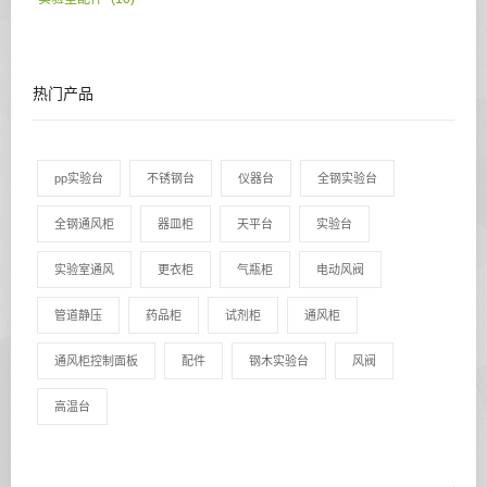
热门产品
pp实验台
不锈钢台
仪器台
全钢实验台
全钢通风柜
器皿柜
天平台
实验台
实验室通风
更衣柜
气瓶柜
电动风阀
管道静压
药品柜
试剂柜
通风柜
通风柜控制面板
配件
钢木实验台
风阀
高温台