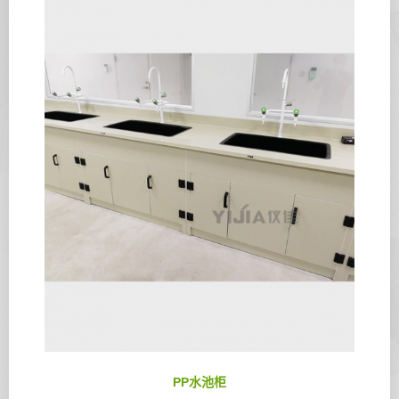
PP水池柜