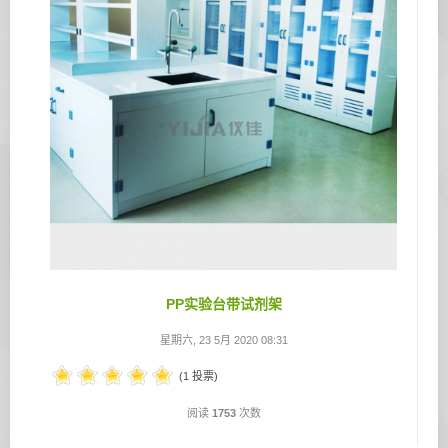
PP实验台带试剂架
星期六, 23 5月 2020 08:31
(1 投票)
阅读
1753
次数