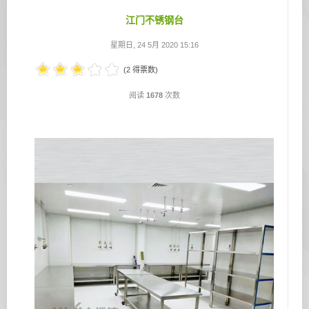
江门不锈钢台
星期日, 24 5月 2020 15:16
(2 得票数)
阅读
1678
次数