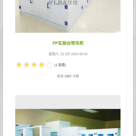
PP实验台带吊柜
星期六, 23 5月 2020 08:33
(1 投票)
阅读
1907
次数