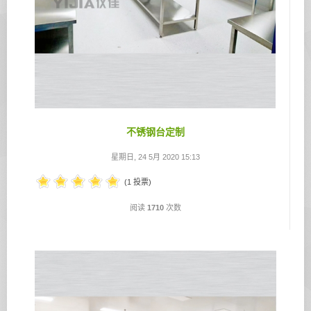
不锈钢台定制
星期日, 24 5月 2020 15:13
(1 投票)
阅读
1710
次数