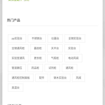
热门产品
pp实验台
不锈钢台
仪器台
全钢实验台
全钢通风柜
器皿柜
天平台
实验台
实验室通风
更衣柜
气瓶柜
电动风阀
管道静压
药品柜
试剂柜
通风柜
通风柜控制面板
配件
钢木实验台
风阀
高温台