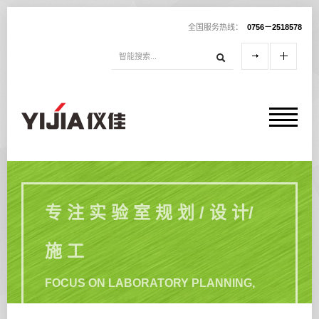
全国服务热线：
0756－2518578
专 注 实 验 室 规 划 / 设 计/
施 工
FOCUS ON LABORATORY PLANNING,
DESIGN AND CONSTRUCTION