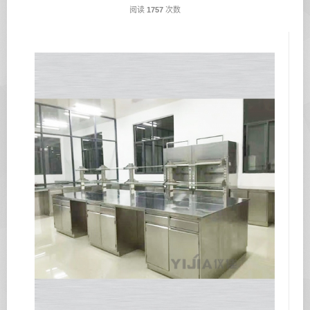
阅读
1757
次数