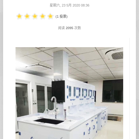
星期六, 23 5月 2020 08:36
(1 投票)
阅读
2095
次数