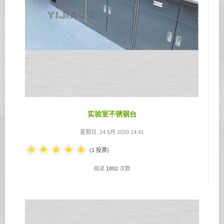
实验室不锈钢台
星期日, 24 5月 2020 14:41
(1 投票)
阅读
1802
次数