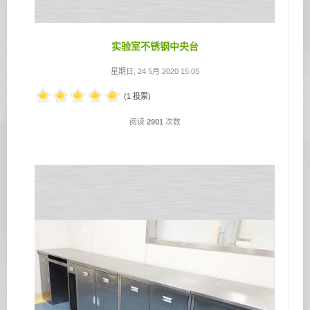
实验室不锈钢中央台
星期日, 24 5月 2020 15:05
(1 投票)
阅读
2901
次数