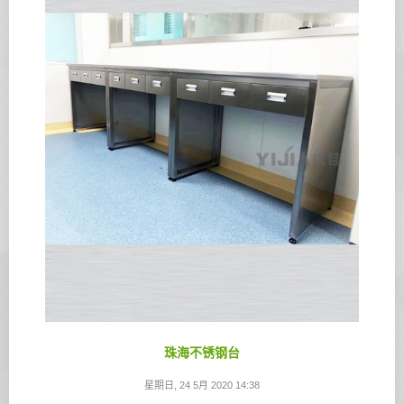
珠海不锈钢台
星期日, 24 5月 2020 14:38